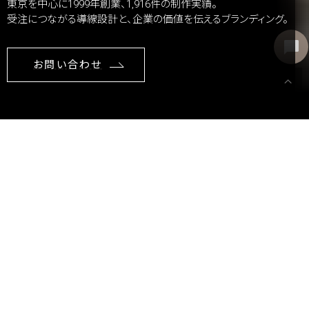
東京を中心に1999年創業、1,916件の制作実績。
受注につながる導線設計と、企業の価値を伝えるブランディング。
お問い合わせ
STRONG POINT
東京都新宿区で、選ばれる３つの理由
「広告いらず」のホームページ
「広告費をかけずに、ホームページだけで受注」 そんな理想を掲
げ、セールスライティングの知見から編み出したのが、独自の「誘
導中心設計」。 ユーザーを離脱させずに、「申し込みボタン」にま
で、こっそりと確実に誘導します。
「まかせて安心」の豊富な実績