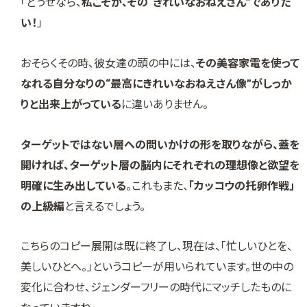
「どうせなら、
私こそが、その“きれいなおねえさん”でありた
い！
」
おそらくその時、彼女達の頭の中には、
その美容家電を使って
なれる自分なりの“最高にきれいなおねえさん像”がしっか
りと出来上がっている
に違いありません。
ターゲットではない層への問いかけの形を取りながら、蓋を
開ければ、ターゲット層の脳内にそれぞれの理想像と欲望を
明確に生み出している
。これもまた、
「カッコウの托卵作戦」
の上級編
と言えるでしょう。
こちらのコピー展開は既に終了し、現在は、「忙しいひとを、
美しいひとへ。」というコピーが用いられています。世の中の
変化に合わせ、ジェンダーフリーの時代にマッチしたものに