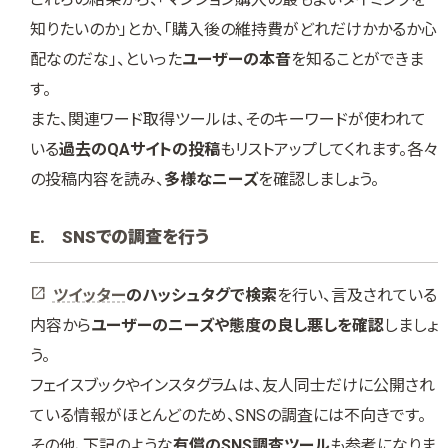
知りたいのか」とか、「購入後の維持費がどれだけかかるか心
配なのだな」、といった
ユーザーの本音
を知ることができま
す。
また、関連ワード取得ツールは、そのキーワードが使われて
いる
過去のQAサイトの投稿
もリストアップしてくれます。各々
の投稿内容を読み、
多様なニーズ
を確認しましょう。
E. SNSでの調査を行う
ツイッター
のハッシュタグで検索
を行い、言及されている
内容から
ユーザーのニーズや態度の良し悪しを確認
しましょ
う。
フェイスブックやインスタグラムは、友人同士だけに公開され
ている情報がほとんどのため、SNSの調査には不向きです。
その他、下記のような
有償のSNS調査ツール
も参考になりま