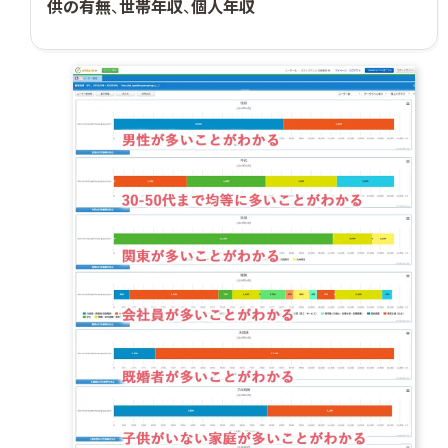
供の有無
、
世帯年収
、
個人年収