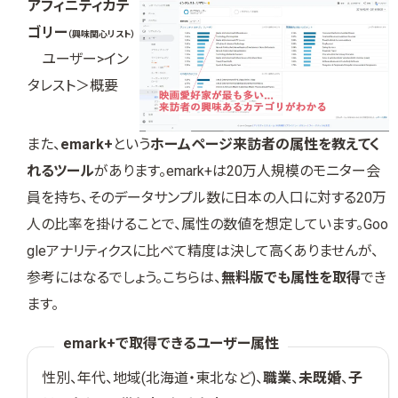
アフィニティカテ
ゴリー
（興味関心リスト）
ユーザー>イン
タレスト＞概要
また、
emark+
という
ホームページ来訪者の属性を教えてく
れるツール
があります。emark+は20万人規模のモニター会
員を持ち、そのデータサンプル数に日本の人口に対する20万
人の比率を掛けることで、属性の数値を想定しています。Goo
gleアナリティクスに比べて精度は決して高くありませんが、
参考にはなるでしょう。こちらは、
無料版でも属性を取得
でき
ます。
emark+で取得できるユーザー属性
性別、年代、地域(北海道・東北など)、
職業
、
未既婚
、
子