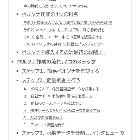
今の時代に欠かせない、ペルソナの作成
ペルソナ作成の４つの利点
その１） 感情移入により、今までと違う気づきが得られる
その2） たった一人に向けて、リアルに刺さる表現を
その3） 全員にユーザー中心の意識を浸透させる
その４） ペルソナの共有で、強固なブランディングへ
ペルソナを導入するのは最初の段階で！
ペルソナ作成の流れ、７つのステップ
ステップ１． 簡易ペルソナを確認する
ステップ2． 定量調査を行う
A. 公開されている定量調査データを収集する
B. 自社サイトの来訪者の属性を確認する
C. 他社のホームページを確認する
D. 関連ワード、QAサイトからニーズを確認する
E. SNSでの調査を行う
F. アンケート調査を行う
ステップ3． 収集データを分類し、インタビューの