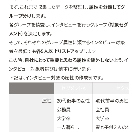
まず、これまで収集したデータを整理し、
属性を分類してグ
ループ分け
します。
各グループを精査し、インタビューを行うグループ（
対象セグ
メント
）を決定します。
そして、それぞれのグループ属性に類するインタビュー対象
者を最低でも
各5人以上リストアップ
します。
この時、
自社にとって重要と思わる属性を除外しない
よう、イ
ンタビュー対象者選びは慎重に行います。
下記は、インタビュー対象の属性の作成例です。
セグメントA
セグメン
属性
20代後半の女性
40代前半の男性
公務員
会社員
大学卒
大学卒
一人暮らし
妻と子供２人の4