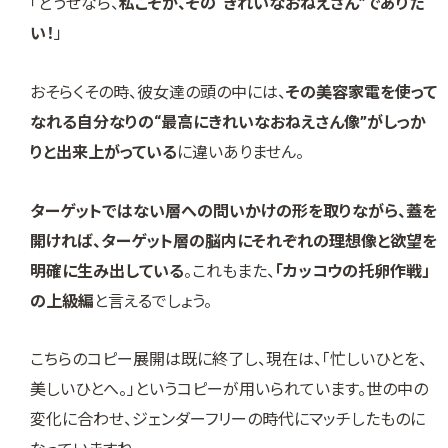
「どうせなら、
私こそが、その“きれいなおねえさん”でありた
い！
」
おそらくその時、彼女達の頭の中には、
その美容家電を使って
なれる自分なりの“最高にきれいなおねえさん像”がしっか
りと出来上がっている
に違いありません。
ターゲットではない層への問いかけの形を取りながら、蓋を
開ければ、ターゲット層の脳内にそれぞれの理想像と欲望を
明確に生み出している
。これもまた、
「カッコウの托卵作戦」
の上級編
と言えるでしょう。
こちらのコピー展開は既に終了し、現在は、「忙しいひとを、
美しいひとへ。」というコピーが用いられています。世の中の
変化に合わせ、ジェンダーフリーの時代にマッチしたものに